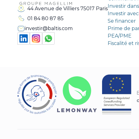
Investir dan
44 Avenue de Villiers 75017 Paris
Investir ave
01 84 80 87 85
Se financer
investir@baltis.com
Prime de pa
PEA/PME
Fiscalité et 
B