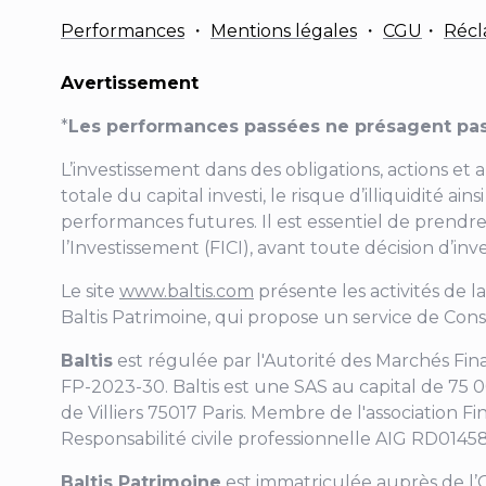
Performances
・
Mentions légales
・
CGU
・
Récl
Avertissement
*
Les performances passées ne présagent pas
L’investissement dans des obligations, actions et 
totale du capital investi, le risque d’illiquidité 
performances futures. Il est essentiel de prendre
l’Investissement (FICI), avant toute décision d’in
Le site
www.baltis.com
présente les activités de l
Baltis Patrimoine, qui propose un service de Cons
Baltis
est régulée par l'Autorité des Marchés Fi
FP-2023-30
. Baltis est une SAS au capital de 75
de Villiers
75017 Paris. Membre de l'association Fi
Responsabilité civile professionnelle AIG RD0145
Baltis Patrimoine
est immatriculée auprès de l’O