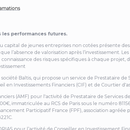
amations
 les performances futures.
au capital de jeunes entreprises non cotées présente des 
ainsi que l’absence de valorisation après l’investissement
 connaissance des risques spécifiques à chaque projet, d
vestissement
a société Baltis, qui propose un service de Prestataire de
eil en Investissements Financiers (CIF) et de Courtier d
nanciers (AMF) pour
l'activité de Prestataire de Services
 000€, immatriculée au RCS de Paris sous le numéro 811566
nancement Participatif France (FPF), association agréée p
8221C.
RIAS pour l’activité de Conseiller en Investissement Fin