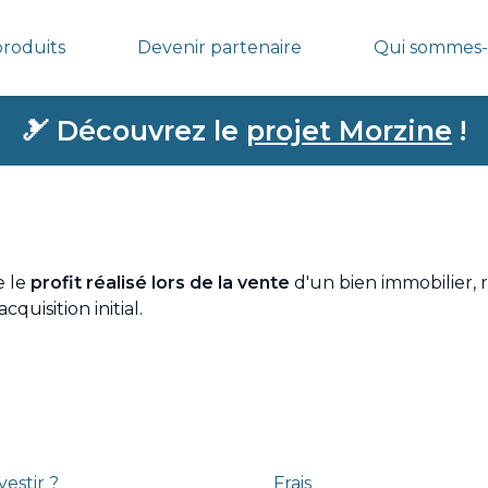
produits
Devenir partenaire
Qui sommes-
🎿
Découvrez le
projet Morzine
!
e le
profit réalisé lors de la vente
d'un bien immobilier, r
cquisition initial.
estir ?
Frais