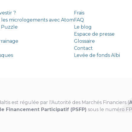
estir ?
Frais
s les micrologements avec Atom
FAQ
c Puzzle
Le blog
Espace de presse
rrainage
Glossaire
Contact
risques
Levée de fonds Albi
altis est régulée par l'Autorité des Marchés Financiers (
de Financement Participatif (PSFP)
sous le numéro FP