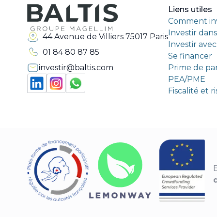
Liens utiles
Comment inv
Investir dan
44 Avenue de Villiers 75017 Paris
Investir ave
01 84 80 87 85
Se financer
investir@baltis.com
Prime de pa
PEA/PME
Fiscalité et 
B