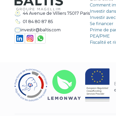
Comment inv
Investir dan
44 Avenue de Villiers 75017 Paris
Investir ave
01 84 80 87 85
Se financer
investir@baltis.com
Prime de pa
PEA/PME
Fiscalité et 
B