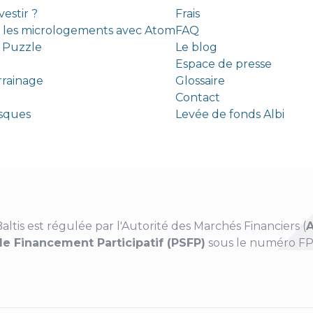
estir ?
Frais
s les micrologements avec Atom
FAQ
c Puzzle
Le blog
Espace de presse
rrainage
Glossaire
Contact
risques
Levée de fonds Albi
altis est régulée par l'Autorité des Marchés Financiers (
de Financement Participatif (PSFP)
sous le numéro FP