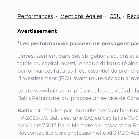
Performances
・
Mentions légales
・
CGU
・
Récl
Avertissement
*
Les performances passées ne présagent pas
L’investissement dans des obligations, actions et 
totale du capital investi, le risque d’illiquidité 
performances futures. Il est essentiel de prendre
l’Investissement (FICI), avant toute décision d’in
Le site
www.baltis.com
présente les activités de l
Baltis Patrimoine, qui propose un service de Cons
Baltis
est régulée par l'Autorité des Marchés Fi
FP-2023-30
. Baltis est une SAS au capital de 75
de Villiers
75017 Paris. Membre de l'association Fi
Responsabilité civile professionnelle AIG RD0145