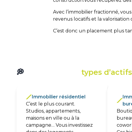
construction.Vous récupérez des 
Avec l’immobilier fractionné, vous
revenus locatifs et la valorisation
C’est donc un placement plus tangi
💭
Quels sont les
types d’actif
Vous n’êtes pas limité à un studio en centre-ville.
Immobilier résidentiel ‎ ‎ ‎ ‎ ‎ ‎ ‎ ‎ ‎
Imm
C’est le plus courant.
bur
Studios, appartements,
Boutiq
maisons en ville ou à la
burea
campagne… Vous investissez
cowor