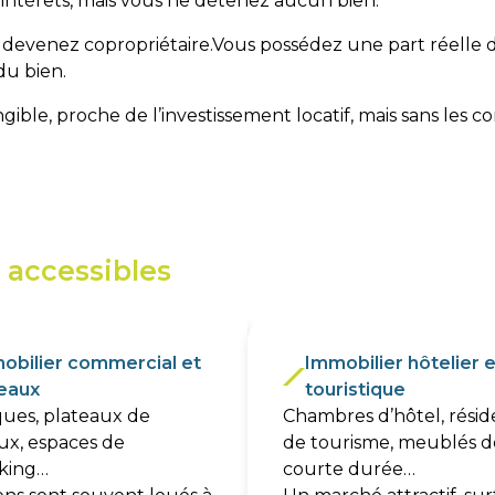
intérêts, mais vous ne détenez aucun bien.
 devenez copropriétaire.Vous possédez une part réelle d’u
 du bien.
ble, proche de l’investissement locatif, mais sans les co
s accessibles
en immobilier fractio
 L’immobilier fractionné permet d’accéder à plusieurs class
obilier commercial et
Immobilier hôtelier e
eaux
touristique
ues, plateaux de
Chambres d’hôtel, rési
ux, espaces de
de tourisme, meublés d
king…
courte durée…