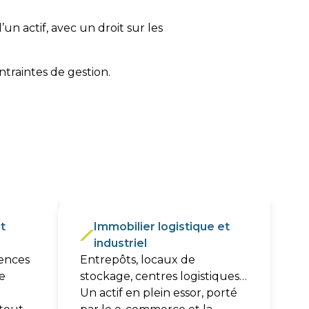
n actif, avec un droit sur les
ntraintes de gestion.
nné ?
es d’actifs, selon vos objectifs.
t
Immobilier logistique et
industriel
dences
Entrepôts, locaux de
e
stockage, centres logistiques…
Un actif en plein essor, porté