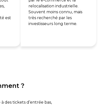
rtout
par le e-commerce et la
es,
relocalisation industrielle.
Souvent moins connu, mais
té est
très recherché par les
investisseurs long terme.
omment ?
à des tickets d’entrée bas,