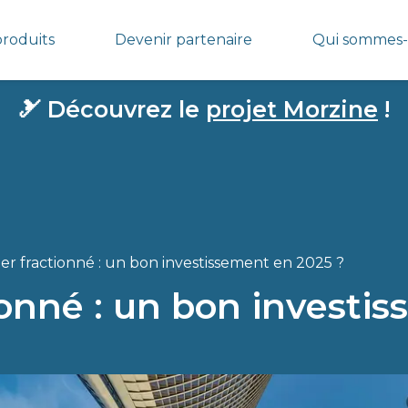
produits
Devenir partenaire
Qui sommes-
🎿
Découvrez le
projet Morzine
!
ier fractionné : un bon investissement en 2025 ?
ionné : un bon investi